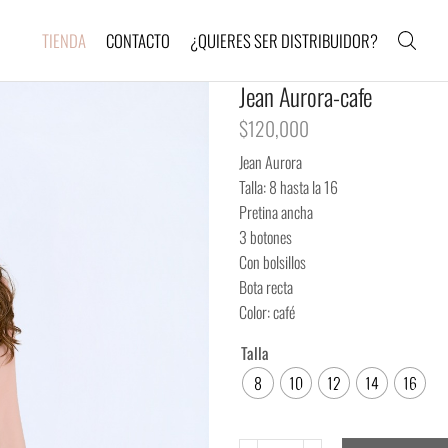
TIENDA
CONTACTO
¿QUIERES SER DISTRIBUIDOR?
Jean Aurora-cafe
$
120,000
Jean Aurora
Talla: 8 hasta la 16
Pretina ancha
3 botones
Con bolsillos
Bota recta
Color: café
Talla
8
10
12
14
16