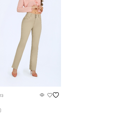
ra
0
ar opciones