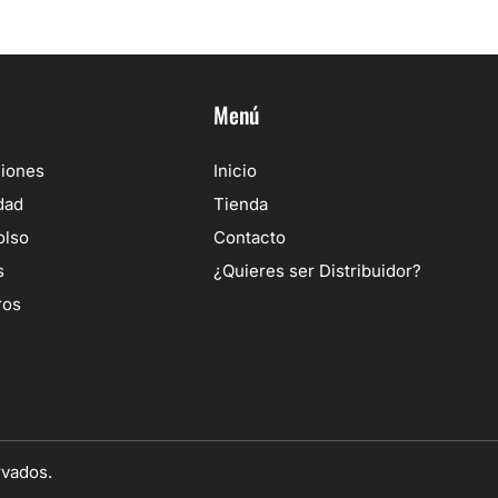
Menú
ciones
Inicio
dad
Tienda
olso
Contacto
s
¿Quieres ser Distribuidor?
ros
rvados.