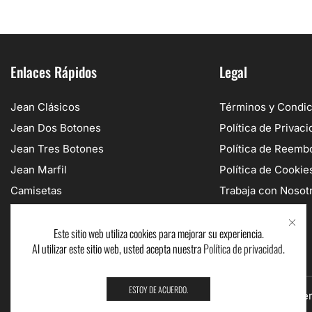
Enlaces Rápidos
Legal
Jean Clásicos
Términos y Condi
Jean Dos Botones
Política de Privaci
Jean Tres Botones
Política de Reemb
Jean Marfil
Política de Cookie
Camisetas
Trabaja con Nosot
Bodys
Este sitio web utiliza cookies para mejorar su experiencia.
Al utilizar este sitio web, usted acepta nuestra
Política de privacidad
.
ESTOY DE ACUERDO.
Copyrights Ⓒ 2025. Brussi Jeans. Todos los Derechos Rese