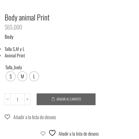
Body animal Print
$
65,000
Body
Talla S,M y L
Animal Print
Talla_body
S
M
L
AÑADIR AL CARRITO
Añadir a la lista de deseos